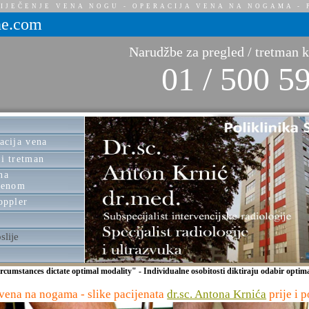
IJEČENJE VENA NOGU - OPERACIJA VENA NA NOGAMA - P
e.com
Narudžbe za pregled / tretman 
01 / 500 5
acija vena
i tretman
na
jenom
oppler
slije
ircumstances dictate optimal modality" - Individualne osobitosti diktiraju odabir optim
 vena na nogama - slike pacijenata
dr.sc. Antona Krnića
prije i p