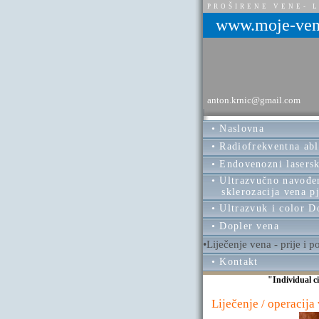
PROŠIRENE VENE- L
www.moje-ven
anton.krnic@gmail.com
• Naslovna
• Radiofrekventna abl
• Endovenozni lasersk
• Ultrazvučno navođe
sklerozacija vena p
• Ultrazvuk i color D
• Dopler vena
•Liječenje vena - prije i po
• Kontakt
"Individual c
Liječenje / operacija