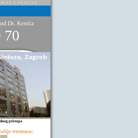
RIJE I POSLIJE
kod Dr. Krnića
9 70
alnog pristupa
oslije tretmana: