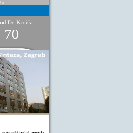
JA
kod Dr. Krnića
9 70
ži anatomski izgled
arterija