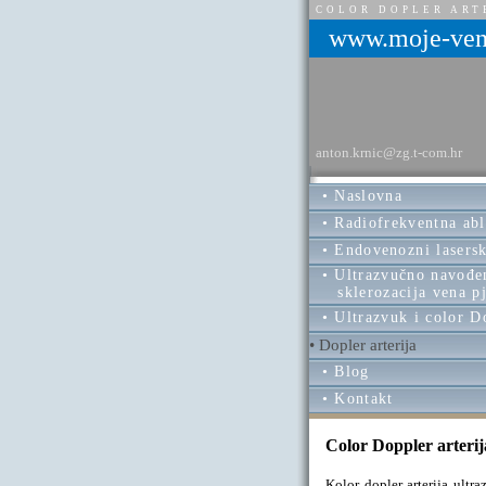
COLOR DOPLER ART
www.moje-ven
anton.krnic@zg.t-com.hr
• Naslovna
• Radiofrekventna abl
• Endovenozni lasersk
• Ultrazvučno navođe
sklerozacija vena p
• Ultrazvuk i color D
• Dopler arterija
• Blog
• Kontakt
Color Doppler arterij
Kolor dopler arterija ultr