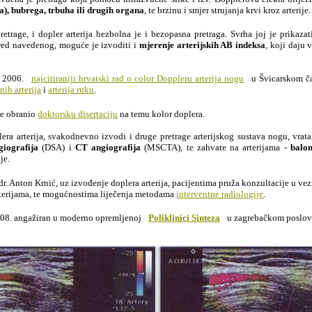
a), bubrega, trbuha ili drugih organa
, te brzinu i smjer strujanja krvi kroz arterije.
trage, i dopler arterija bezbolna je i bezopasna pretraga. Svrha joj je prikazati 
ored navedenog, moguće je izvoditi i
mjerenje arterijskih AB indeksa
, koji daju 
e 2006.
najcitiraniji hrvatski rad o color Doppleru arterija nogu
u Švicarskom č
nih arterija
i
arterija ruku
.
je obranio
doktorsku disertaciju
na temu kolor doplera.
lera arterija, svakodnevno izvodi i druge pretrage arterijskog sustava nogu, vrata
giografija
(DSA) i
CT angiografija
(MSCTA), te zahvate na arterijama -
balon
je.
 dr. Anton Krnić, uz izvođenje doplera arterija, pacijentima pruža konzultacije u vez
rterijama, te mogućnostima liječenja metodama
interventne radiologije
.
2008. angažiran u moderno opremljenoj
Poliklinici Sinteza
u zagrebačkom poslov