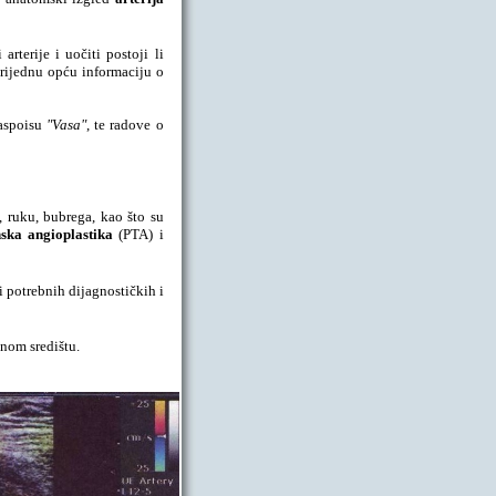
arterije i uočiti postoji li
vrijednu opću informaciju o
aspoisu
"Vasa"
, te radove o
, ruku, bubrega, kao što su
ska angioplastika
(PTA) i
i potrebnih dijagnostičkih i
nom središtu.