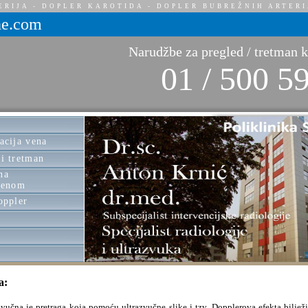
ERIJA - DOPLER KAROTIDA - DOPLER BUBREŽNIH ARTERI
e.com
Narudžbe za pregled / tretman 
01 / 500 5
acija vena
i tretman
na
jenom
oppler
a:
azvučna je pretraga koja pomoću ultrazvučne slike i tzv. Dopplerova efekta bilje