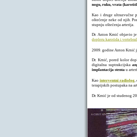
nogu, ruku, vrata (karotid
Kao i druge ultrazvučne pre
oštećenje neke od njih. P
stupnju oštećenja arterija.
Dr. Anton Krnić objavio j
dopleru karotida i vertebral
2009. godine Anton Krnić 
Dr. Krnić, pored kolor dop
digitalna suptrakcijska
an
implantacija stenta
u arteri
Kao
interventni radiolog
,
terapijskih postupaka na a
Dr. Krnić je od studenog 